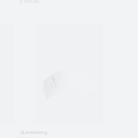
€ 169,00
JLindeberg