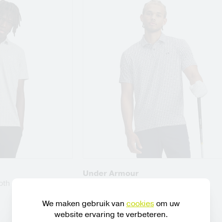
Under Armour
oth
Heren Pr polo Houndstooth
€ 64,95
We maken gebruik van
cookies
om uw
website ervaring te verbeteren.