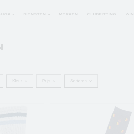
SHOP
DIENSTEN
MERKEN
CLUBFITTING
WI
N
OUTLET GOLFCLUBS
Trolleyrepair
Golfschoenen
Logoartikelen
Golfaccessoires
Kleur
Prijs
Sorteren
Golfclubs
SCHE
Golftrolleys
SCHE