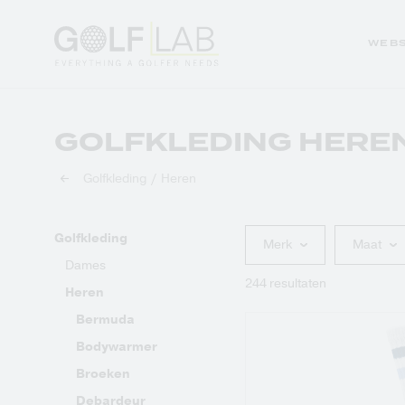
WEB
GOLFKLEDING HERE
Sales
Club repair
Golfkleding
Heren
Golfkleding
Demodagen en
evenementen
Golfkleding
Golfhandschoenen
Merk
Maat
Golfreizen
Dames
Golfballen
244 resultaten
Heren
Golftassen
Bermuda
Bodywarmer
Broeken
Debardeur