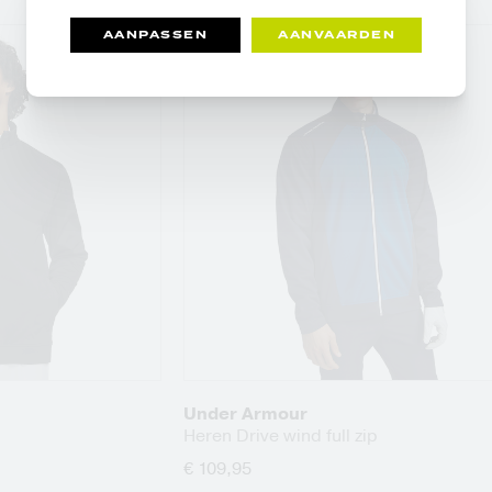
AANPASSEN
AANVAARDEN
Under Armour
Heren Drive wind full zip
€ 109,95