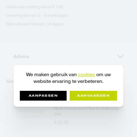
Gratis verzending vanaf € 100
Levering binnen 2 - 4 werkdagen
Retourneren binnen 14 dagen
Advies
We maken gebruik van
cookies
om uw
website ervaring te verbeteren.
Gerelateerde artikelen
AANPASSEN
AANVAARDEN
Golf Pride
Multi Compound Plus 4 Undersize
grip
€ 22,00