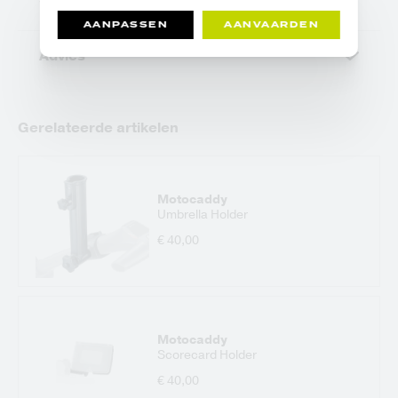
AANPASSEN
AANVAARDEN
Advies
Gerelateerde artikelen
Motocaddy
Umbrella Holder
€ 40,00
Motocaddy
Scorecard Holder
€ 40,00