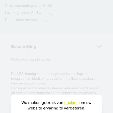
Gratis verzending vanaf € 100
Levering binnen 2 - 4 werkdagen
Retourneren binnen 14 dagen
Beschrijving
Motocaddy handle cover
De GPS-handgreephoes is gemaakt van slagvast
neopreen en biedt extra bescherming tijdens opslag en
vervoer van de trolley.
Het superzachte, nauwsluitende materiaal helpt krassen
en stoten op het handvat en het scherm te voorkomen.
We maken gebruik van
cookies
om uw
website ervaring te verbeteren.
Specificaties