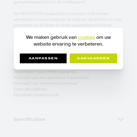
geïmplementeerd is in de middenzool
De VERSATRAX loopzool is ontworpen met tractie-
elementen om een loopzool te creëren die perfect is voor
prestaties op de baan en extra veelzijdigheid brengt
tijdens het dragen. Elke tractiezone maximaliseert de
tractie tijdens je swing en biedt uitzonderlijke grip tijdens
We maken gebruik van
cookies
om uw
het lopen van de baan.
website ervaring te verbeteren.
Eigenschappen:
AANPASSEN
AANVAARDEN
Lichte golfschoen
Waterdicht 1 jaar limited garantie
Voorzien van een spikeless noppenzool
Gemaakt van ademend materiaal
Extra dik voetbed
Klassieke moderne look
Specificaties