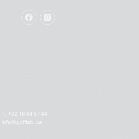
Facebook
Instagram
GolfLab
GolfLab
T.
+32 16 84 87 84
info@golflab.be