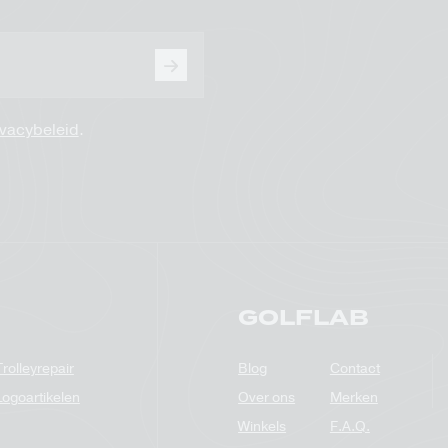
ivacybeleid
.
GOLFLAB
Trolleyrepair
Blog
Contact
Logoartikelen
Over ons
Merken
Winkels
F.A.Q.