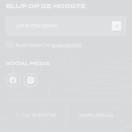
BLIJF OP DE HOOGTE
E-
mailadres
Ik accepteer het
privacybeleid
.
SOCIAL MEDIA
Facebook
Instagram
GolfLab
GolfLab
T.
+32 16 84 87 84
info@golflab.be