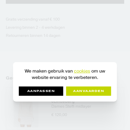
Gratis verzending vanaf € 100
Levering binnen 2 - 4 werkdagen
Retourneren binnen 14 dagen
We maken gebruik van
cookies
om uw
website ervaring te verbeteren.
Gerelateerde artikelen
AANPASSEN
AANVAARDEN
JLindeberg
Dames Steffi midlayer
€ 120,00