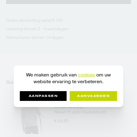
Gratis verzending vanaf € 100
Levering binnen 2 - 4 werkdagen
Retourneren binnen 14 dagen
We maken gebruik van
cookies
om uw
website ervaring te verbeteren.
Gerelateerde artikelen
AANPASSEN
AANVAARDEN
Under Armour
Heren Pr polo Houndstooth
€ 64,95