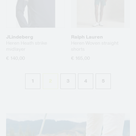
JLindeberg
Ralph Lauren
Heren Heath strike
Heren Woven straight
midlayer
shorts
€ 140,00
€ 165,00
1
2
3
4
5