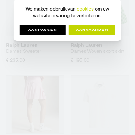
We maken gebruik van
cookies
om uw
website ervaring te verbeteren.
AANPASSEN
AANVAARDEN
Ralph Lauren
Ralph Lauren
Dames Sweater
Dames Woven skort skirt
€ 235,00
€ 195,00