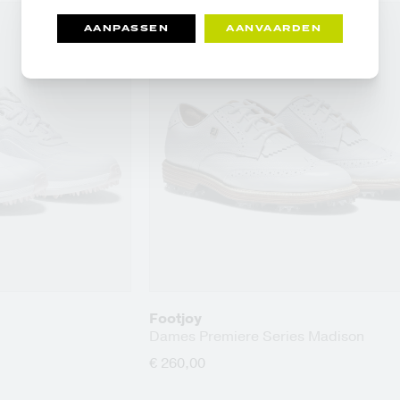
AANPASSEN
AANVAARDEN
Footjoy
Dames Premiere Series Madison
€ 260,00