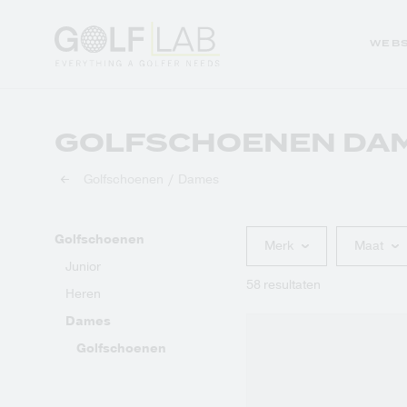
WEB
GOLFSCHOENEN DA
Sales
Club repair
Golfschoenen
Dames
Golfkleding
Demodagen en
evenementen
Golfschoenen
Golfhandschoenen
Merk
Maat
Golfreizen
Junior
Golfballen
58 resultaten
Heren
Golftassen
Dames
Golfschoenen