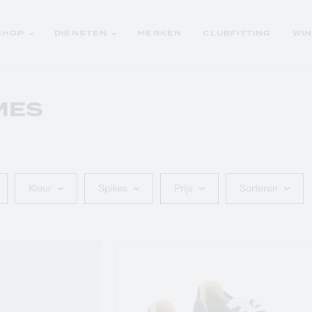
SHOP
DIENSTEN
MERKEN
CLUBFITTING
WI
MES
OUTLET GOLFCLUBS
Trolleyrepair
Golfschoenen
Logoartikelen
Golfaccessoires
Kleur
Spikes
Prijs
Sorteren
Golfclubs
SCHE
Golftrolleys
SCHE