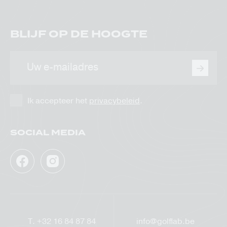
BLIJF OP DE HOOGTE
E-
mailadres
Ik accepteer het
privacybeleid
.
SOCIAL MEDIA
Facebook
Instagram
GolfLab
GolfLab
T.
+32 16 84 87 84
info@golflab.be