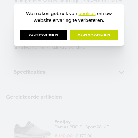
ondergronden, wat betekent dat je ze zowel op als buiten
de golfbaan kunt dragen. Een Lightstrike-middenzool
helpt je dynamisch te bewegen, zodat je je op je spel kunt
We maken gebruik van
cookies
om uw
concentreren.
website ervaring te verbeteren.
Je zult deze stijlvolle schoenen, ontworpen om je voeten
droog te houden in natte omstandigheden en volgestopt
AANPASSEN
AANVAARDEN
met functionaliteit, zeker kunnen waarderen. adidas
merkdetails maken de look compleet als symbool van
onze kwaliteit en klassieke afwerking.
Specificaties
Gerelateerde artikelen
Footjoy
Dames PRO SL Sport 98147
€ 119,00
€ 179,00