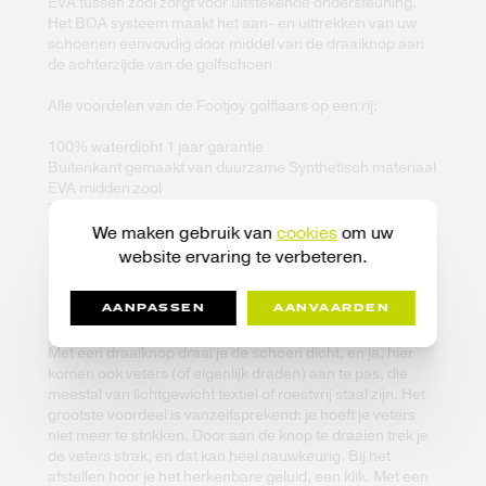
EVA tussen zool zorgt voor uitstekende ondersteuning.
Het BOA systeem maakt het aan- en uittrekken van uw
schoenen eenvoudig door middel van de draaiknop aan
de achterzijde van de golfschoen
Alle voordelen van de Footjoy golflaars op een rij:
100% waterdicht 1 jaar garantie
Buitenkant gemaakt van duurzame Synthetisch materiaal
EVA midden zool
DuraMax rubberen buitenzool
Voorzien van 7 spikes voor een goede stabiliteit
We maken gebruik van
cookies
om uw
Fast twist spikes (Footjoy Tour)
website ervaring te verbeteren.
BOA sluiting
AANPASSEN
AANVAARDEN
Hoe werkt het BOA systeem?
Met een draaiknop draai je de schoen dicht, en ja, hier
komen ook veters (of eigenlijk draden) aan te pas, die
meestal van lichtgewicht textiel of roestvrij staal zijn. Het
grootste voordeel is vanzelfsprekend: je hoeft je veters
niet meer te strikken. Door aan de knop te draaien trek je
de veters strak, en dat kan heel nauwkeurig. Bij het
afstellen hoor je het herkenbare geluid, een klik. Met een