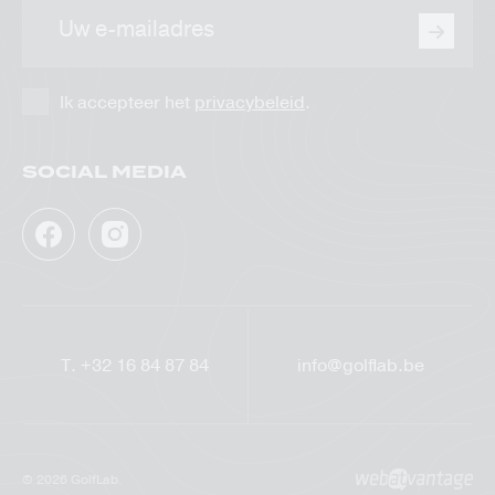
E-
mailadres
Ik accepteer het
privacybeleid
.
SOCIAL MEDIA
Facebook
Instagram
GolfLab
GolfLab
T.
+32 16 84 87 84
info@golflab.be
© 2026 GolfLab.