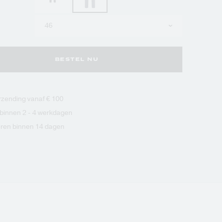
Kies
uw
maat
BESTEL NU
erzending vanaf € 100
 binnen 2 - 4 werkdagen
ren binnen 14 dagen