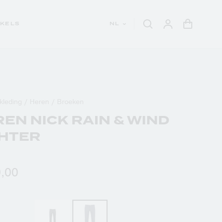
Winkelwa
Aanmelden
Zoeken
NKELS
NL
kleding
Heren
Broeken
EN NICK RAIN & WIND
GHTER
NK EEN WAARDEBON
9,00
NK EEN WAARDEBON