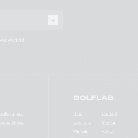
ivacybeleid
.
GOLFLAB
Trolleyrepair
Blog
Contact
Logoartikelen
Over ons
Merken
Winkels
F.A.Q.