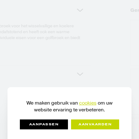
Ger
broek voor het wisselvallige en koelere
windafstotend en heeft ook een warme
ividuele eisen voor een golfbroek en biedt
We maken gebruik van
cookies
om uw
website ervaring te verbeteren.
AANPASSEN
AANVAARDEN