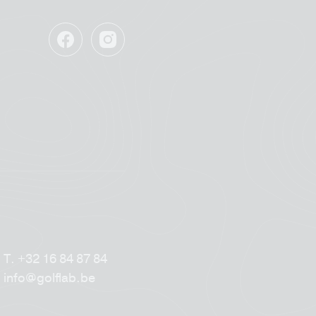
Facebook
Instagram
GolfLab
GolfLab
T.
+32 16 84 87 84
info@golflab.be