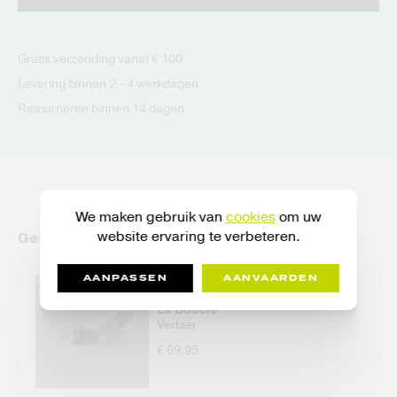
Gratis verzending vanaf € 100
Levering binnen 2 - 4 werkdagen
Retourneren binnen 14 dagen
We maken gebruik van
cookies
om uw
website ervaring te verbeteren.
Gerelateerde artikelen
AANPASSEN
AANVAARDEN
La Boucle
Verbier
€ 69,95