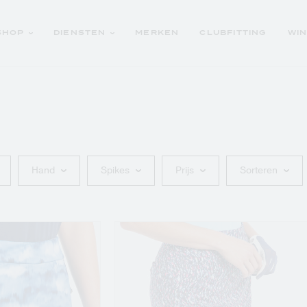
SHOP
DIENSTEN
MERKEN
CLUBFITTING
WI
OUTLET GOLFCLUBS
Trolleyrepair
Golfschoenen
Logoartikelen
Hand
Spikes
Prijs
Sorteren
Golfaccessoires
Golfclubs
SCHE
Golftrolleys
SCHE