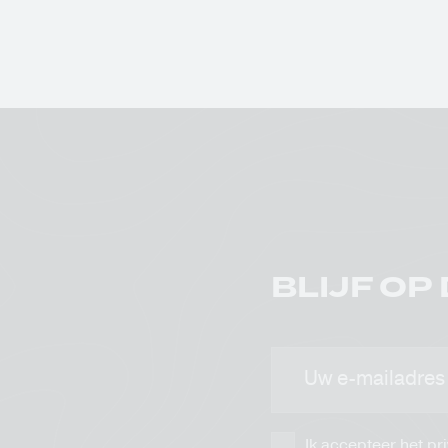
BLIJF OP
E-
mailadres
Ik accepteer het
pr