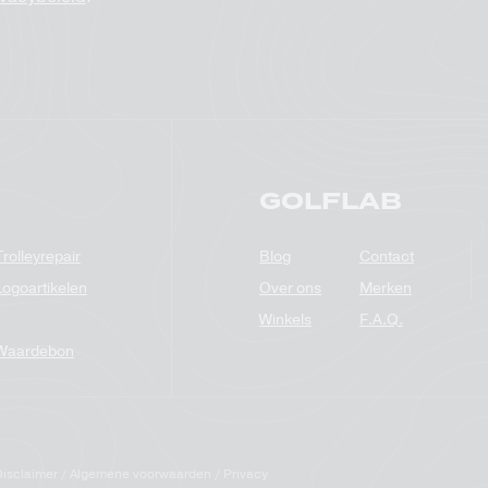
GOLFLAB
Trolleyrepair
Blog
Contact
Logoartikelen
Over ons
Merken
Winkels
F.A.Q.
Waardebon
isclaimer
Algemene voorwaarden
Privacy