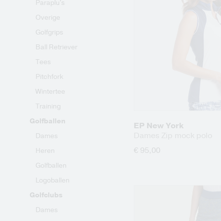
Paraplu's
Overige
Golfgrips
Ball Retriever
Tees
Pitchfork
Wintertee
Training
Golfballen
EP New York
Dames Zip mock polo
Dames
€ 95,00
Heren
Golfballen
Logoballen
Golfclubs
Dames