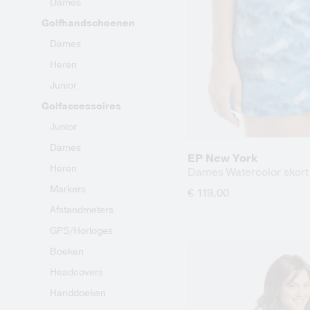
Dames
Golfhandschoenen
Dames
Heren
Junior
Golfaccessoires
Junior
Dames
EP New York
Heren
Dames Watercolor skort
Markers
€ 119,00
Afstandmeters
GPS/Horloges
Boeken
Headcovers
Handdoeken