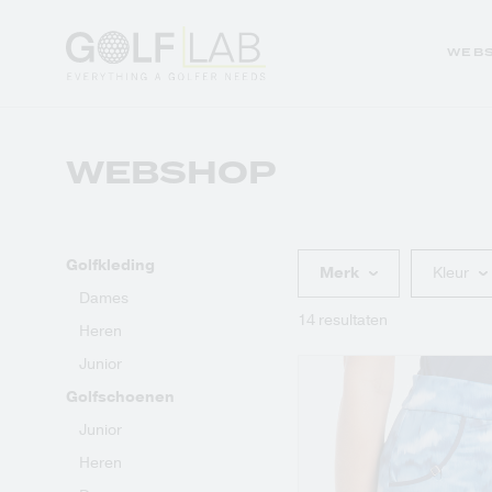
WEB
WEBSHOP
Sales
Club repair
Golfkleding
Demodagen en
Golfkleding
Merk
Kleur
evenementen
Golfhandschoenen
Dames
Golfreizen
14 resultaten
Heren
Golfballen
Junior
Golftassen
Golfschoenen
Junior
Heren