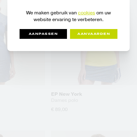
We maken gebruik van
cookies
om uw
website ervaring te verbeteren.
AANPASSEN
AANVAARDEN
EP New York
Dames polo
€ 89,00