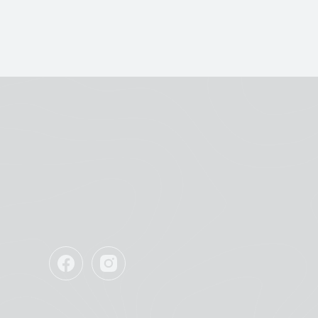
Facebook
Instagram
GolfLab
GolfLab